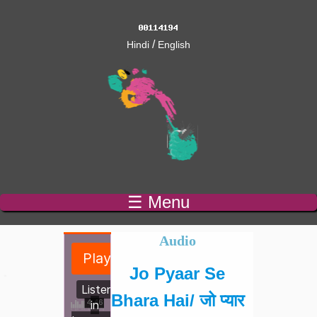
/
Hindi
English
☰ Menu
Audio
Jo Pyaar Se
Bhara Hai/ जो प्यार