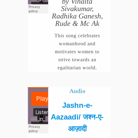
by Vinaita
Sivakumar,
Radhika Ganesh,
Rude & Mc Ak
This song celebrates
womanhood and
motivates women to
strive towards an
egalitarian world.
Audio
Jashn-e-
Aazaadi/ जश्न-ए-
आज़ादी