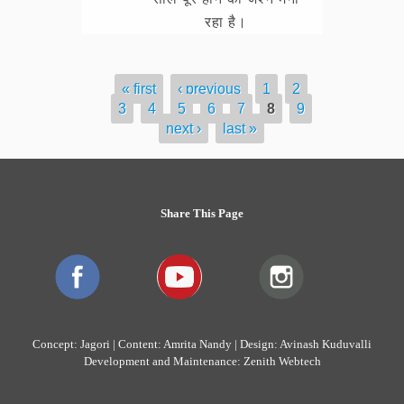
रहा है।
« first
‹ previous
1
2
Pages
3
4
5
6
7
8
9
next ›
last »
Share This Page
Concept: Jagori | Content: Amrita Nandy | Design: Avinash Kuduvalli
Development and Maintenance: Zenith Webtech