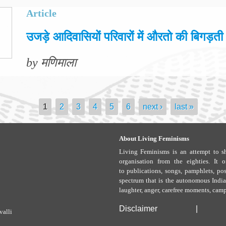
Article
उजड़े आदिवासियों परिवारों में औरतो की बिगड़त
by मणिमाला
1
2
3
4
5
6
next ›
last »
About Living Feminisms
Living Feminisms is an attempt to sh
organisation from the eighties. It 
to publications, songs, pamphlets, pos
spectrum that is the autonomous Indian
laughter, anger, carefree moments, camp
Disclaimer
|
valli