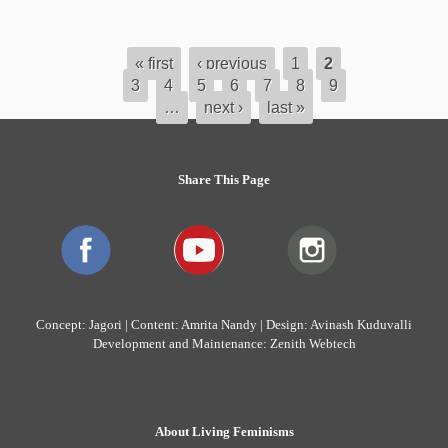
« first
‹ previous
1
2
3
4
5
6
7
8
9
…
next ›
last »
Share This Page
Concept: Jagori | Content: Amrita Nandy | Design: Avinash Kuduvalli
Development and Maintenance: Zenith Webtech
About Living Feminisms