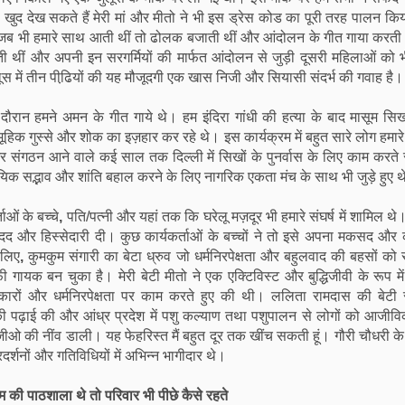
ुद देख सकते हैं मेरी मां और मीतो ने भी इस ड्रेस कोड का पूरी तरह पालन किय
ह जब भी हमारे साथ आती थीं तो ढोलक बजाती थीं और आंदोलन के गीत गाया करती
ती थीं और अपनी इन सरगर्मियों की मार्फत आंदोलन से जुड़ी दूसरी महिलाओं को 
स में तीन पीढि़यों की यह मौजूदगी एक खास निजी और सियासी संदर्भ की गवाह है।
 दौरान हमने अमन के गीत गाये थे। हम इंदिरा गांधी की हत्या के बाद मासूम सिख
िक गुस्से और शोक का इज़हार कर रहे थे। इस कार्यक्रम में बहुत सारे लोग हमार
 संगठन आने वाले कई साल तक दिल्ली में सिखों के पुनर्वास के लिए काम करते र
ायिक सद्भाव और शांति बहाल करने के लिए नागरिक एकता मंच के साथ भी जुड़े हुए 
ताओं के बच्चे
,
पति/पत्नी और यहां तक कि घरेलू मज़दूर भी हमारे संघर्ष में शामिल थे
ें मदद और हिस्सेदारी दी। कुछ कार्यकर्ताओं के बच्चों ने तो इसे अपना मकसद औ
 लिए
,
कुमकुम संगारी का बेटा ध्रुव जो धर्मनिरपेक्षता और बहुलवाद की बहसों को स
गायक बन चुका है। मेरी बेटी मीतो ने एक एक्टिविस्ट और बुद्धिजीवी के रूप मे
कारों और धर्मनिरपेक्षता पर काम करते हुए की थी। ललिता रामदास की बेटी 
 पढ़ाई की और आंध्र प्रदेश में पशु कल्याण तथा पशुपालन से लोगों को आजीविका
जीओ की नींव डाली। यह फेहरिस्त मैं बहुत दूर तक खींच सकती हूं। गौरी चौधरी के
्रदर्शनों और गतिविधियों में अभिन्न भागीदार थे।
्म की पाठशाला थे तो परिवार भी पीछे कैसे रहते