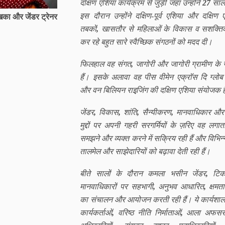
दक्षिण एशिया कार्यक्रम से जुड़ी जहां उन्होंने
27
साल
इस दौरान उन्होंने दक्षिण-पूर्व एशिया और दक्षिण 
ेखिका और जेंडर ट्रेनर
तबकों
,
खासतौर से महिलाओं के विकास व सशक्त
कर रहे बहुत सारे स्वैच्छिक संगठनों को मदद दी।
फिलहाल वह संगत
,
जागोरी और जागोरी ग्रामीण के
हैं। इसके अलावा वह
पीस
वीमेन
एक्रॉस
दि
ग्लोब
और
वन
बिलियन
राइजि़ंग
की दक्षिण एशिया संयोजक ह
जेंडर
,
विकास
,
शांति
,
सैन्यीकरण
,
मानवाधिकार और ल
मुद्दों पर अपनी गहरी सरगर्मियों के ज़रिए वह लग
समझने और व्यक्त करने में सक्रिय रही हैं और विभिन्
तालमेल और साझेदारियों को बढ़ावा देती रही हैं।
बीते सालों के दौरान कमला भसीन जेंडर
,
टि
मानवाधिकारों पर सहभागी
,
अनुभव आधारित
,
क्षमत
का संचालन और आयोजन करती रही हैं। ये कार्यशालाए
कार्यकर्ताओं
,
वरिष्ठ नीति निर्माताओं
,
आला अफसरो