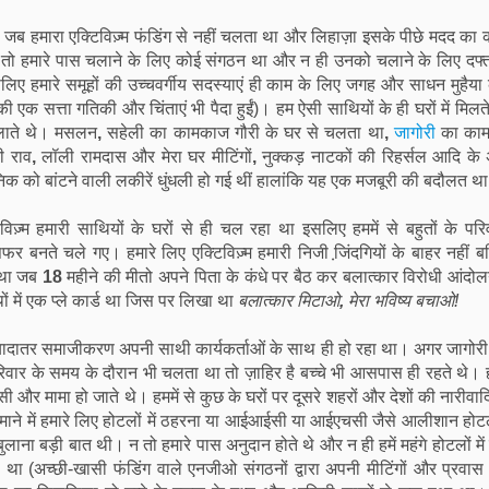
 जब हमारा एक्टिविज़्म फंडिंग से नहीं चलता था और लिहाज़ा इसके पीछे मदद का क
 तो हमारे पास चलाने के लिए कोई संगठन था और न ही उनको चलाने के लिए दफ्
िए हमारे समूहों की उच्चवर्गीय सदस्याएं ही काम के लिए जगह और साधन मुहैया
 एक सत्ता गतिकी और चिंताएं भी पैदा हुईं)। हम ऐसी साथियों के ही घरों में मिलत
लाते थे। मसलन
,
सहेली का कामकाज गौरी के घर से चलता था
,
जागोरी
का का
ी राव
,
लॉली रामदास और मेरा घर मीटिंगों
,
नुक्कड़ नाटकों की रिहर्सल आदि के 
िक को बांटने वाली लकीरें धुंधली हो गई थीं हालांकि यह एक मजबूरी की बदौलत थ
िविज़्म हमारी साथियों के घरों से ही चल रहा था इसलिए हममें से बहुतों के परि
हमसफर बनते चले गए। हमारे लिए एक्टिविज़्म हमारी निजी जि़ंदगियों के बाहर नहीं 
 था जब
18
महीने की मीतो अपने पिता के कंधे पर बैठ कर बलात्कार विरोधी आंदोलन 
 में एक प्ले कार्ड था जिस पर लिखा था
बलात्कार मिटाओ
,
मेरा भविष्य बचाओ!
़्यादातर समाजीकरण अपनी साथी कार्यकर्ताओं के साथ ही हो रहा था। अगर जागोरी
परिवार के समय के दौरान भी चलता था तो ज़ाहिर है बच्चे भी आसपास ही रहते थे। ह
ौसी और मामा हो जाते थे। हममें से कुछ के घरों पर दूसरे शहरों और देशों की नारीवा
ाने में हमारे लिए होटलों में ठहरना या आईआईसी या आईएचसी जैसे आलीशान होट
बुलाना बड़ी बात थी। न तो हमारे पास अनुदान होते थे और न ही हमें महंगे होटलों में स
ा (अच्छी-खासी फंडिंग वाले एनजीओ संगठनों द्वारा अपनी मीटिंगों और प्रव