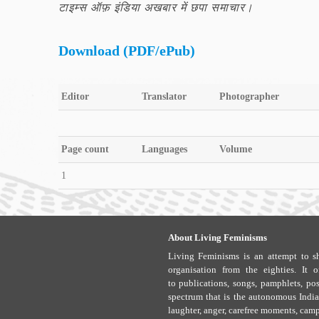
टाइम्स ऑफ़ इंडिया अखबार में छपा समाचार।
Download (PDF/ePub)
Editor
Translator
Photographer
Page count
Languages
Volume
1
About Living Feminisms
Living Feminisms is an attempt to sh
organisation from the eighties. It 
to publications, songs, pamphlets, pos
spectrum that is the autonomous Indian
laughter, anger, carefree moments, camp