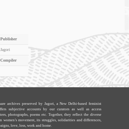
Publisher
Jagori
Compiler
are archives preserved by Jagori, a New Delhi-based feminist
offers subjective accounts by our curators as well as access
ters, photographs, poems etc. Together, they reflect the diverse
 women’s movement, its struggles, solidarities and differences,
aigns, love, loss, work and home.