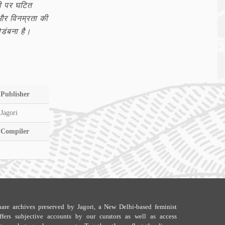
री पर घटित
और विनम्रता की
िडंबना है।
Publisher
Jagori
Compiler
are archives preserved by Jagori, a New Delhi-based feminist
offers subjective accounts by our curators as well as access