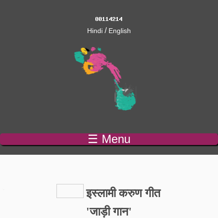
/
Hindi
English
☰ Menu
इस्लामी करुण गीत
'जाड़ी गान'